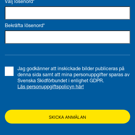
Välj lösenord*
Bekräfta lösenord*
Jag godkänner att inskickade bilder publiceras på
denna sida samt att mina personuppgifter sparas av
Svenska Skidförbundet i enlighet GDPR.
Läs personuppgiftspolicyn här!