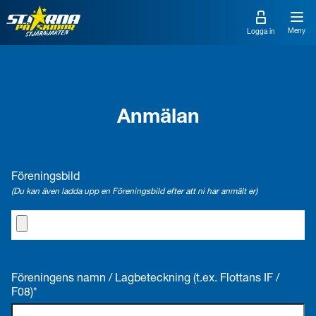
Meny
Logga in
Startsidan
Logga in!
Utmaningar
Är du inte registrerad än?
Anmälan
Om Stjärnjakten
Anmäl dig till Stjärnjakten nu!
E-post
Deltagare
Föreningsbild
Mina sidor
(Du kan även ladda upp en Föreningsbild efter att ni har anmält er)
Lösenord
Kom ihåg mig på den här enheten
Föreningens namn / Lagbeteckning (t.ex. Flottans IF /
F08)*